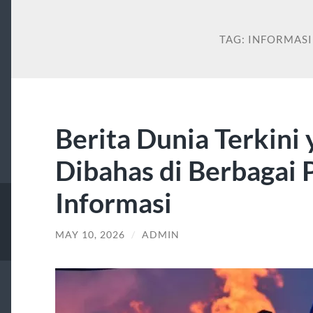
TAG:
INFORMASI
Berita Dunia Terkini
Dibahas di Berbagai 
Informasi
MAY 10, 2026
/
ADMIN