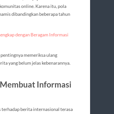
komunitas online. Karena itu, pola
dinamis dibandingkan beberapa tahun
a Lengkap dengan Beragam Informasi
i pentingnya memeriksa ulang
rita yang belum jelas kebenarannya.
 Membuat Informasi
erhadap berita internasional terasa