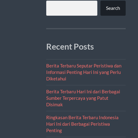
Search
Recent Posts
Berita Terbaru Seputar Peristiwa dan
Informasi Penting Hari Ini yang Perlu
Diketahui
Berita Terbaru Hari Ini dari Berbagai
Sumber Terpercaya yang Patut
Disimak
Ringkasan Berita Terbaru Indonesia
Hari Ini dari Berbagai Peristiwa
Penting