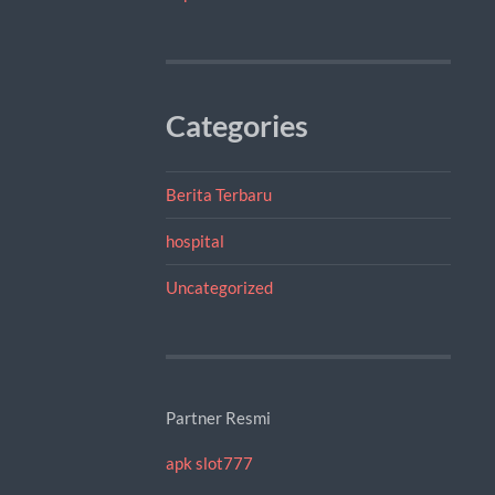
Categories
Berita Terbaru
hospital
Uncategorized
Partner Resmi
apk slot777