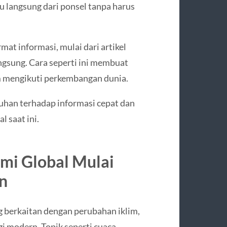
u langsung dari ponsel tanpa harus
mat informasi, mulai dari artikel
angsung. Cara seperti ini membuat
m mengikuti perkembangan dunia.
han terhadap informasi cepat dan
 saat ini.
mi Global Mulai
n
ng berkaitan dengan perubahan iklim,
i modern. Topik seperti cuaca