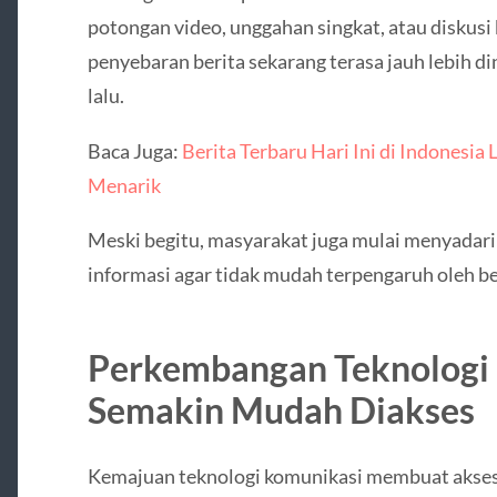
potongan video, unggahan singkat, atau diskusi 
penyebaran berita sekarang terasa jauh lebih 
lalu.
Baca Juga:
Berita Terbaru Hari Ini di Indonesi
Menarik
Meski begitu, masyarakat juga mulai menyadar
informasi agar tidak mudah terpengaruh oleh be
Perkembangan Teknologi
Semakin Mudah Diakses
Kemajuan teknologi komunikasi membuat akses t