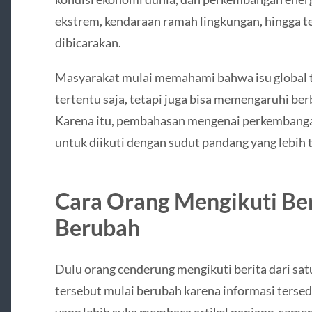
ekstrem, kendaraan ramah lingkungan, hingga t
dibicarakan.
Masyarakat mulai memahami bahwa isu global 
tertentu saja, tetapi juga bisa memengaruhi ber
Karena itu, pembahasan mengenai perkembanga
untuk diikuti dengan sudut pandang yang lebih 
Cara Orang Mengikuti Ber
Berubah
Dulu orang cenderung mengikuti berita dari sa
tersebut mulai berubah karena informasi tersed
yang lebih suka membaca artikel panjang, seme