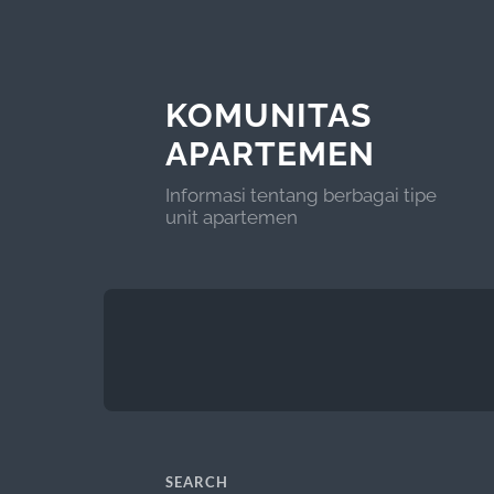
KOMUNITAS
APARTEMEN
Informasi tentang berbagai tipe
unit apartemen
SEARCH