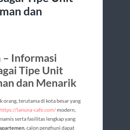
aman dan
– Informasi
gai Tipe Unit
an dan Menarik
k orang, terutama di kota besar yang
https://lanuna-cafe.com/
modern,
amis serta fasilitas lengkap yang
 apartemen
, calon penghuni dapat