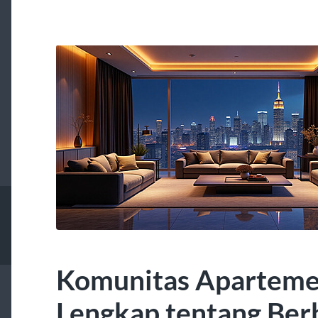
Komunitas Apartemen
Lengkap tentang Berb