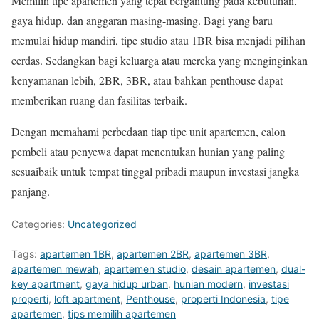
Memilih tipe apartemen yang tepat bergantung pada kebutuhan,
gaya hidup, dan anggaran masing-masing. Bagi yang baru
memulai hidup mandiri, tipe studio atau 1BR bisa menjadi pilihan
cerdas. Sedangkan bagi keluarga atau mereka yang menginginkan
kenyamanan lebih, 2BR, 3BR, atau bahkan penthouse dapat
memberikan ruang dan fasilitas terbaik.
Dengan memahami perbedaan tiap tipe unit apartemen, calon
pembeli atau penyewa dapat menentukan hunian yang paling
sesuaibaik untuk tempat tinggal pribadi maupun investasi jangka
panjang.
Categories:
Uncategorized
Tags:
apartemen 1BR
,
apartemen 2BR
,
apartemen 3BR
,
apartemen mewah
,
apartemen studio
,
desain apartemen
,
dual-
key apartment
,
gaya hidup urban
,
hunian modern
,
investasi
properti
,
loft apartment
,
Penthouse
,
properti Indonesia
,
tipe
apartemen
,
tips memilih apartemen